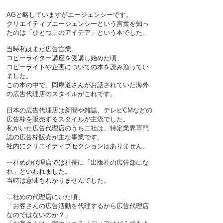
AGと略していますがエージェンシーです。​
クリエイティブエージェンシーという言葉を知っ
たのは「ひとつ上のアイデア」という本でした。
当時私はまだ広告営業。
コピーライター講座を受講し始めた頃、
コピーライトや企画についての本を読み漁ってい
ました。
この本の中で、岡康道さんがお話されていた海外
の広告代理店のスタイルがこれです。
日本の広告代理店は新聞や雑誌、テレビCMなどの
広告枠を販売するスタイルが主流でした。
私がいた広告代理店のうち二社は、特定業界専門
誌の広告枠販売が主な事業です。
​社内にクリエイティブセクションはありません。
​一社めの代理店では社長に「出版社の広告部にな
れ」といわれました。
当時は意味もわかりませんでした。
二社めの代理店にいた頃、
「お客さんの広告活動を代理するから広告代理店
なのではないのか？」