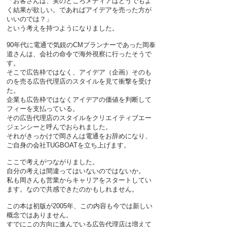
「お客さんは、実のところメディアはどうでもよ
く結果が欲しい。であればアイデアを売った方が
いいのでは？」
​という考えを持つようになりました。
90年代に電通で気鋭のCMプランナーであった岡泰
道さんは、会社の命令で海外視察に行ったそうで
す。
そこで広告枠ではなく、アイデア（企画）そのも
のを売る広告代理店のスタイルを見て衝撃を受け
た。
​企業も広告枠ではなくアイデアの価値を判断して
フィーを支払っている。
その広告代理店のスタイルをクリエイティブエー
ジェンシーと呼んでおられました。
それがきっかけで岡さんは電通をお辞めになり、
ご自身の会社TUGBOATを立ち上げます。
​ここで考えがつながりました。
自分の考えは間違ってはいないのではないか。
私も岡さんも営業からキャリアをスタートしてい
ます。
なので共感できたのかもしれません。
この本は初版が2005年、この内容も今では新しい
概念ではありません。
すでにこの方向に進んでいる広告代理店は増えて