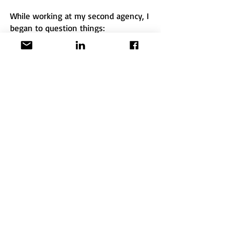
While working at my second agency, I
began to question things:
Isn’t an advertising agency supposed
to represent the client’s interests?
Do clients really care about the media
itself—or do they simply want results?
If that’s the case, shouldn’t we be
selling ideas rather than media space?
In the 1990s, Yasumichi Oka—then an
emerging commercial planner at
Dentsu—was sent overseas on a
research trip.
What he saw there shocked him.
Agencies were not selling ad
placements.