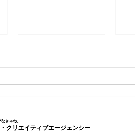
SEOは変わる。自社サイトを
ノー
AIモードで検索してみましょ
トた
う。
がなきゃね。
ス・クリエイティブエージェンシー