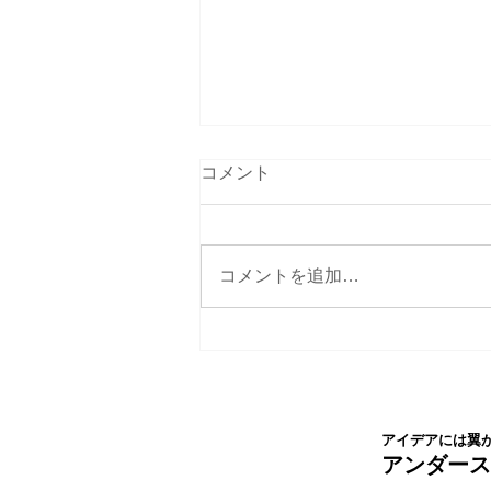
コメント
コメントを追加…
社名ネーミングさせて頂いた
クライアント様が法人化され
ました。
アイデアには翼
​アンダー