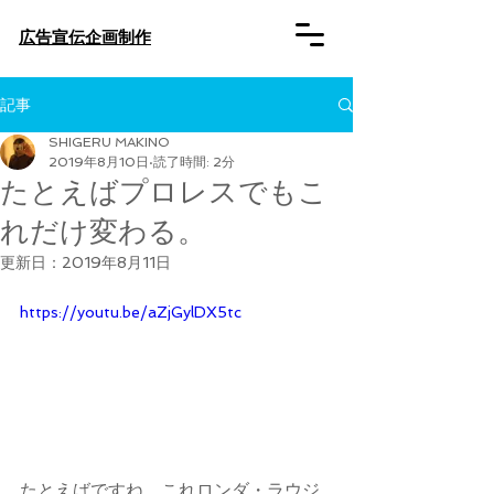
​広告宣伝企画制作
記事
SHIGERU MAKINO
2019年8月10日
読了時間: 2分
たとえばプロレスでもこ
れだけ変わる。
更新日：
2019年8月11日
https://youtu.be/aZjGylDX5tc
たとえばですね、これロンダ・ラウジ