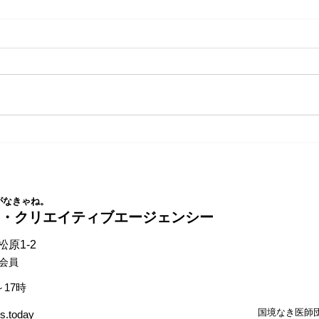
SEOは変わる。自社サイトを
「ラ
AIモードで検索してみましょ
に行
う。
がなきゃね。
ス・クリエイティブエージェンシー
原1-2
会員
～17時
国境なき医師団
s.today