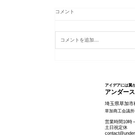
コメント
コメントを追加…
社名ネーミングさせて頂いた
クライアント様が法人化され
ました。
アイデアには翼
​アンダー
埼玉県草加市松
草加商工会議所
​営業時間10時
土日祝定休
contact@under