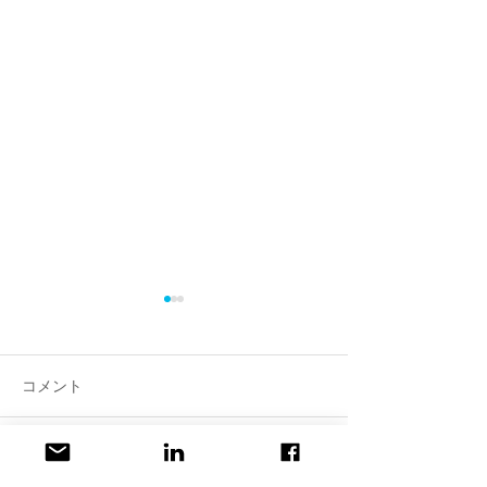
コメント
コメントを追加…
SEOは変わる。自社サイ
「ラキャルプフ