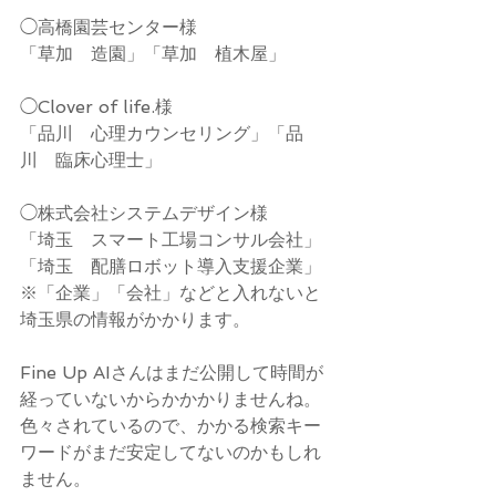
◯高橋園芸センター様
「草加　造園」「草加　植木屋」
◯Clover of life.様
「品川　心理カウンセリング」「品
川　臨床心理士」
◯株式会社システムデザイン様
「埼玉　スマート工場コンサル会社」
「埼玉　配膳ロボット導入支援企業」
※「企業」「会社」などと入れないと
埼玉県の情報がかかります。
Fine Up AIさんはまだ公開して時間が
経っていないからかかかりませんね。
色々されているので、かかる検索キー
ワードがまだ安定してないのかもしれ
ません。