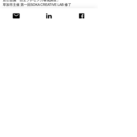
宣伝会議「自主プレゼン力養成講座」​
​草加市主催 第一回SOKA CREATIVE LAB 修了
NASUNOデザインワークス「チラシの作り方セミナー」
NASUNOデザインワークス「POPの作り方セミナー」
オモシロホンポ「ニューズレターセミナー」
日経ビジネススクール「マーケティング基礎講座」
アイデアには翼がなきゃね。
​アンダース・クリエイティブエージェンシー
埼玉県草加市松原1-2
草加商工会議所会員
​営業時間10時～17時
土日祝定休
contact@unders.today
​PrivacyPolicy
​特定商取引法に基づく表記