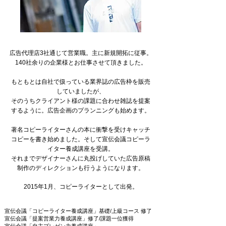
広告代理店3社通じて営業職。主に新規開拓に従事。
140社余りの企業様とお仕事させて頂きました。
もともとは自社で扱っている業界誌の広告枠を販売
していましたが、
そのうちクライアント様の課題に合わせ雑誌を提案
するように。広告企画のプランニングも始めます。
著名コピーライターさんの本に衝撃を受けキャッチ
コピーを書き始めました。そして宣伝会議コピーラ
イター養成講座を受講。
それまでデザイナーさんに丸投げしていた広告原稿
制作のディレクションも行うようになります。
2015年1月、コピーライターとして出発。​
宣伝会議「コピーライター養成講座」基礎/上級コース 修了
宣伝会議「提案営業力養成講座」修了/課題一位獲得