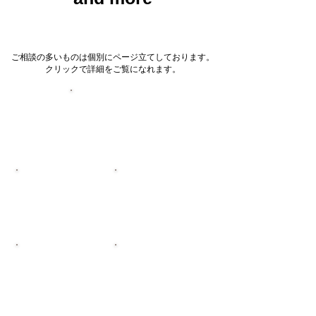
ご相談の多いものは個別にページ立てしております。
​クリックで詳細をご覧になれます。
ウェブサイト
​チラシ
​パンフレット
動画
ブランディング