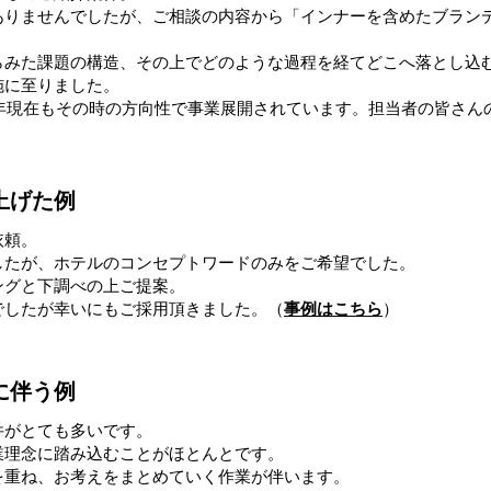
ありませんでしたが、ご相談の内容から「インナーを含めたブラン
らみた課題の構造、その上でどのような過程を経てどこへ落とし込
施に至りました。
24年現在もその時の方向性で事業展開されています。担当者の皆さ
上げた例
依頼。
したが、ホテルのコンセプトワードのみをご希望でした。
ングと下調べの上ご提案。
でしたが幸いにもご採用頂きました。（
事例はこちら
）
に伴う例
件がとても多いです。
業理念に踏み込むことがほとんとです。
を重ね、お考えをまとめていく作業が伴います。