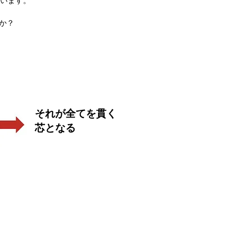
います。
すか？
​それが全てを貫く
芯となる