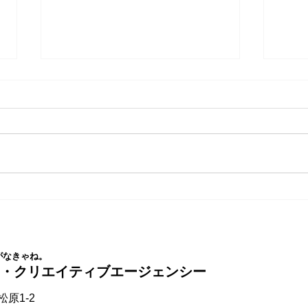
SEOは変わる。自社サイトを
「ラ
AIモードで検索してみましょ
に行
う。
がなきゃね。
ス・クリエイティブエージェンシー
原1-2