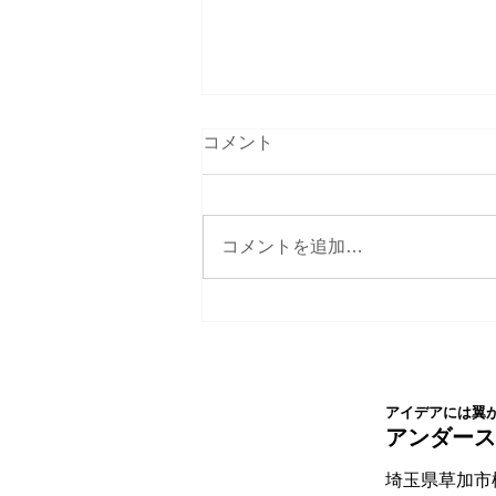
コメント
コメントを追加…
社名ネーミングさせて頂いた
クライアント様が法人化され
ました。
アイデアには翼
​アンダー
埼玉県草加市松