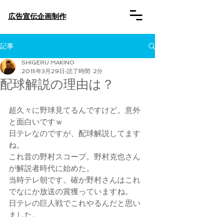
​広告宣伝企画制作
記事
SHIGERU MAKINO
2015年3月29日
読了時間: 2分
配球解説の理由は？
超久々に野球見てるんですけど。意外
と面白いですｗ
日テレなのですが、配球解説してます
ね。
これ昔の野村スコープ。野村克也さん
が解説者時代に始めた。
当時テレ朝です。確か野村さんはこれ
でなにか放送の賞獲っていますね。
日テレの巨人戦でこれやるんだと思い
ました。