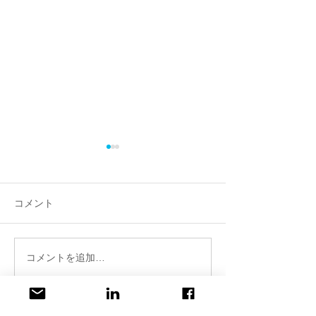
コメント
コメントを追加…
SEOは変わる。自社サイ
「ラキャルプフ
トをAIモードで検索して
2026」に行き
みましょう。