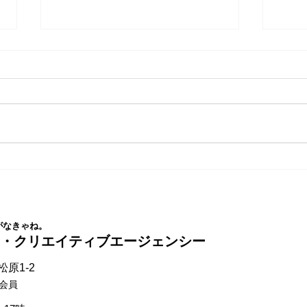
SEOは変わる。自社サイトを
「ラ
AIモードで検索してみましょ
に行
う。
がなきゃね。
ス・クリエイティブエージェンシー
原1-2
会員