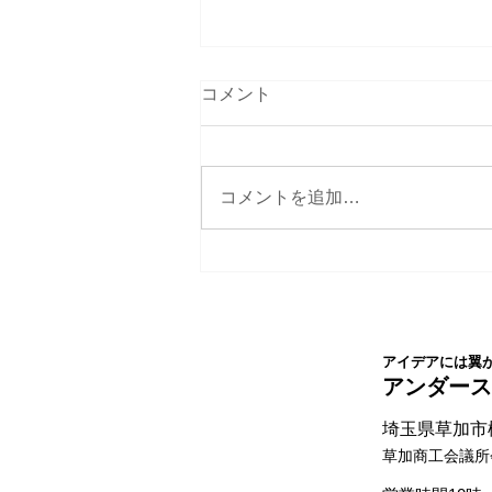
コメント
コメントを追加…
社名ネーミングさせて頂いた
クライアント様が法人化され
ました。
アイデアには翼
​アンダー
埼玉県草加市松
草加商工会議所