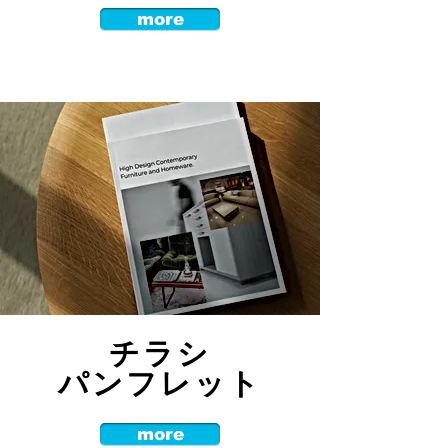
more
​チラシ
パンフレット
more