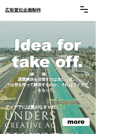
​広告宣伝企画制作
Idea for
take off.
課題解決を目指すのは当たり前。
では何を持って解決するのか。​それはアイデア
をもって。
​アイデアには翼がなきゃね。
more