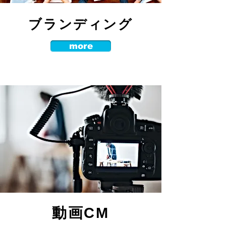
​ブランディング
more
​動画CM