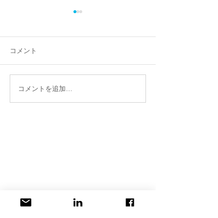
コメント
コメントを追加…
SEOは変わる。自社サイ
「ラキャルプフ
トをAIモードで検索して
2026」に行き
みましょう。